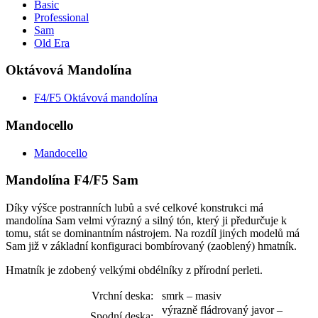
Basic
Professional
Sam
Old Era
Oktávová Mandolína
F4/F5 Oktávová mandolína
Mandocello
Mandocello
Mandolína F4/F5 Sam
Díky výšce postranních lubů a své celkové konstrukci má
mandolína Sam velmi výrazný a silný tón, který ji předurčuje k
tomu, stát se dominantním nástrojem. Na rozdíl jiných modelů má
Sam již v základní konfiguraci bombírovaný (zaoblený) hmatník.
Hmatník je zdobený velkými obdélníky z přírodní perleti.
Vrchní deska:
smrk – masiv
výrazně fládrovaný javor –
Spodní deska: