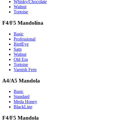
Whisky/Chocolate
Walnut
Tortoise
F4/F5 Mandolína
Basic
Professional
BirdEye
Sam
Walnut
Old Era
Tortoise
Varnish Fern
A4/A5 Mandola
Basic
Standard
Meda Honey
BlackLine
F4/F5 Mandola