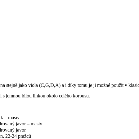
ěna stejně jako viola (C,G,D,A) a i díky tomu je ji možné použít v klas
 s jemnou bílou linkou okolo celého korpusu.
k – masiv
drovaný javor – masiv
drovaný javor
n, 22-24 pražců