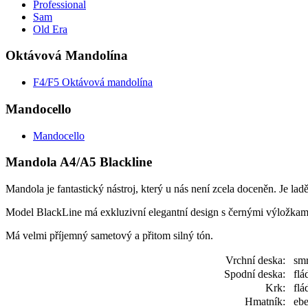
Professional
Sam
Old Era
Oktávová Mandolína
F4/F5 Oktávová mandolína
Mandocello
Mandocello
Mandola A4/A5 Blackline
Mandola je fantastický nástroj, který u nás není zcela doceněn. Je lad
Model BlackLine má exkluzivní elegantní design s černými výložkami
Má velmi příjemný sametový a přitom silný tón.
Vrchní deska:
smr
Spodní deska:
flá
Krk:
flá
Hmatník:
ebe