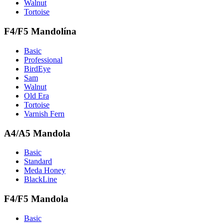
Walnut
Tortoise
F4/F5 Mandolína
Basic
Professional
BirdEye
Sam
Walnut
Old Era
Tortoise
Varnish Fern
A4/A5 Mandola
Basic
Standard
Meda Honey
BlackLine
F4/F5 Mandola
Basic