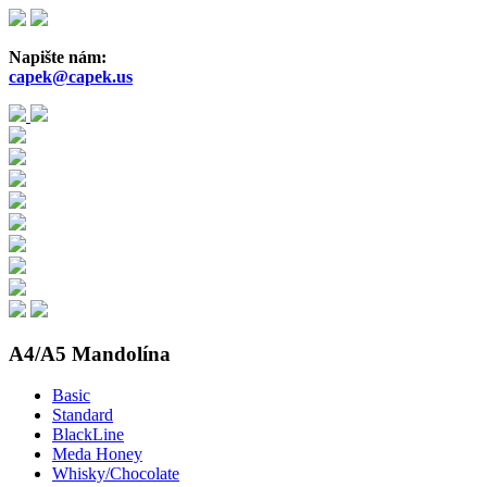
Přejít
k
hlavnímu
Napište nám:
obsahu
capek@capek.us
A4/A5 Mandolína
Basic
Standard
BlackLine
Meda Honey
Whisky/Chocolate