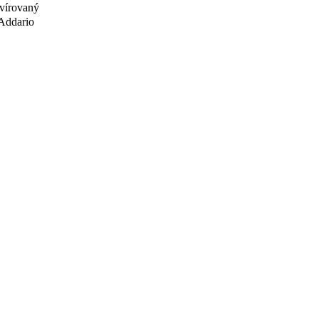
vírovaný
Addario