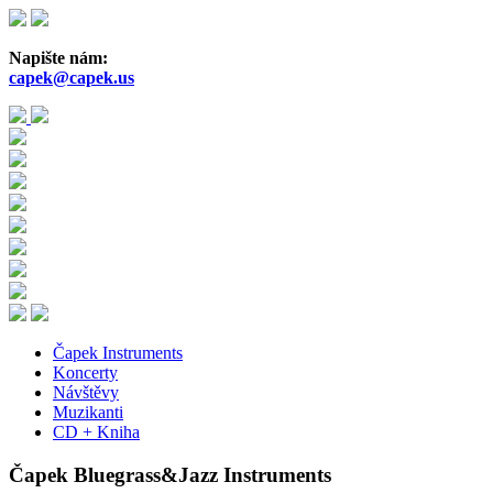
Přejít
k
hlavnímu
Napište nám:
obsahu
capek@capek.us
Čapek Instruments
Koncerty
Návštěvy
Muzikanti
CD + Kniha
Čapek Bluegrass&Jazz Instruments