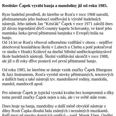
Rostislav Čapek vyrábí banja a mandolíny již od roku 1985.
Ryze hudební prostředí, do kterého se Rosťa v roce 1968 narodil,
předznamenalo jeho budoucí směřování k výrobě hudebních
nástrojů. Jeho tatínek Jan “Krisťák” Čapek v roce 1971 založil dnes
již dávno legendární dívčí country kapelu Schovanky, ve které jeho
maminka Jarka (první pětistrunná banjistka v Evropě) hrála na
banjo.
Od 14 let se Rosťa věnoval odbornému vzdělání v oboru – nejdříve
absolvoval houslařskou školu v Lubech u Chebu a poté pokračoval
ve studiu v Hradci Králové na dnešní Střední uměleckoprůmyslové
škole hudebních nástrojů. Školní vzdělávání ukončil v roce 1988,
ale již o tři roky dříve postavil své první pětistrunné banjo.
Od roku 1985, ke kterému se datuje vznik značky Čapek Bluegrass
& Jazz Instruments, Rosťa vyrobil stovky pětistrunných, tenorových
a dalších banj a také nástrojů tzv. mandolínové rodiny, mandolín,
mandol, mandocell apod.
Pro nástroje Čapek je typická vysoká kvalita bez kompromisů a díky
tomu prestiž značky Čapek nejen u nás, ale i ve světě stále roste.
Dnes hraje na banja, mandolíny a další méně obvyklé nástroje z
dílny Rosti Čapka dlouhá řada známých i neznámých muzikantů.
Patří mezi ně mnoho domácích umělců – např. Marek Eben, Ondřej