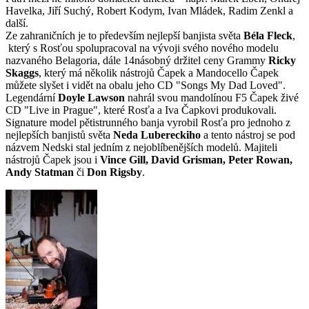
Havelka, Jiří Suchý, Robert Kodym, Ivan Mládek, Radim Zenkl a
další.
Ze zahraničních je to především nejlepší banjista světa
Béla Fleck
,
který s Rosťou spolupracoval na vývoji svého nového modelu
nazvaného Belagoria, dále 14násobný držitel ceny Grammy
Ricky
Skaggs
, který má několik nástrojů Čapek a Mandocello Čapek
můžete slyšet i vidět na obalu jeho CD "Songs My Dad Loved".
Legendární
Doyle Lawson
nahrál svou mandolínou F5 Čapek živé
CD "Live in Prague", které Rosťa a Iva Čapkovi produkovali.
Signature model pětistrunného banja vyrobil Rosťa pro jednoho z
nejlepších banjistů světa
Neda Lubereckiho
a tento nástroj se pod
názvem Nedski stal jedním z nejoblíbenějších modelů. Majiteli
nástrojů Čapek jsou i
Vince Gill, David Grisman, Peter Rowan,
Andy Statman
či
Don Rigsby
.