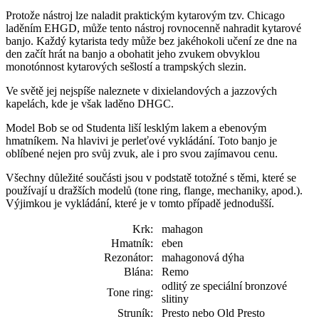
Protože nástroj lze naladit praktickým kytarovým tzv. Chicago
laděním EHGD, může tento nástroj rovnocenně nahradit kytarové
banjo. Každý kytarista tedy může bez jakéhokoli učení ze dne na
den začít hrát na banjo a obohatit jeho zvukem obvyklou
monotónnost kytarových sešlostí a trampských slezin.
Ve světě jej nejspíše naleznete v dixielandových a jazzových
kapelách, kde je však laděno DHGC.
Model Bob se od Studenta liší lesklým lakem a ebenovým
hmatníkem. Na hlavivi je perleťové vykládání. Toto banjo je
oblíbené nejen pro svůj zvuk, ale i pro svou zajímavou cenu.
Všechny důležité součásti jsou v podstatě totožné s těmi, které se
používají u dražších modelů (tone ring, flange, mechaniky, apod.).
Výjimkou je vykládání, které je v tomto případě jednodušší.
Krk:
mahagon
Hmatník:
eben
Rezonátor:
mahagonová dýha
Blána:
Remo
odlitý ze speciální bronzové
Tone ring:
slitiny
Struník:
Presto nebo Old Presto