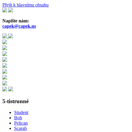
Přejít k hlavnímu obsahu
Napište nám:
capek@capek.us
5-tistrunné
Student
Bob
Pelican
Scarab