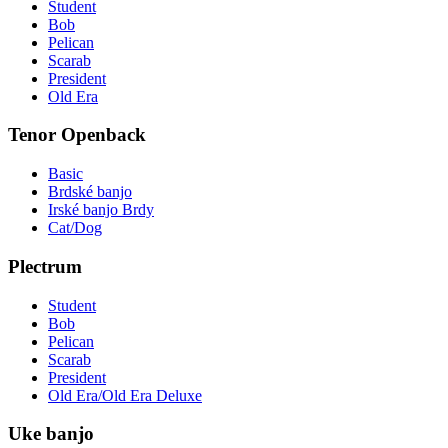
Student
Bob
Pelican
Scarab
President
Old Era
Tenor Openback
Basic
Brdské banjo
Irské banjo Brdy
Cat/Dog
Plectrum
Student
Bob
Pelican
Scarab
President
Old Era/Old Era Deluxe
Uke banjo