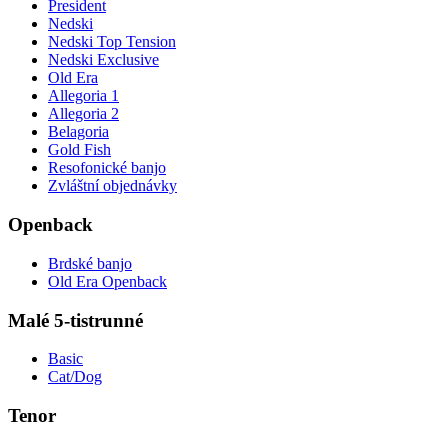
President
Nedski
Nedski Top Tension
Nedski Exclusive
Old Era
Allegoria 1
Allegoria 2
Belagoria
Gold Fish
Resofonické banjo
Zvláštní objednávky
Openback
Brdské banjo
Old Era Openback
Malé 5-tistrunné
Basic
Cat/Dog
Tenor