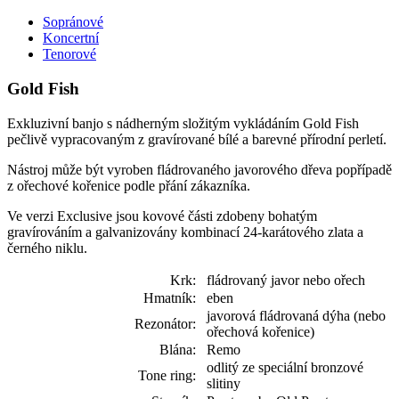
Sopránové
Koncertní
Tenorové
Gold Fish
Exkluzivní banjo s nádherným složitým vykládáním Gold Fish
pečlivě vypracovaným z gravírované bílé a barevné přírodní perletí.
Nástroj může být vyroben fládrovaného javorového dřeva popřípadě
z ořechové kořenice podle přání zákazníka.
Ve verzi Exclusive jsou kovové části zdobeny bohatým
gravírováním a galvanizovány kombinací 24-karátového zlata a
černého niklu.
Krk:
fládrovaný javor nebo ořech
Hmatník:
eben
javorová fládrovaná dýha (nebo
Rezonátor:
ořechová kořenice)
Blána:
Remo
odlitý ze speciální bronzové
Tone ring:
slitiny