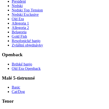
President
Nedski
Nedski Top Tension
Nedski Exclusive
Old Era
Allegoria 1
Allegoria 2
Belagoria
Gold Fish
Resofonické banjo
Zvláštní objednávky
Openback
Brdské banjo
Old Era Openback
Malé 5-tistrunné
Basic
Cat/Dog
Tenor