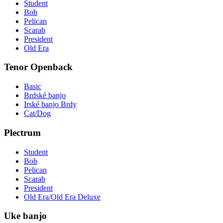
Student
Bob
Pelican
Scarab
President
Old Era
Tenor Openback
Basic
Brdské banjo
Irské banjo Brdy
Cat/Dog
Plectrum
Student
Bob
Pelican
Scarab
President
Old Era/Old Era Deluxe
Uke banjo