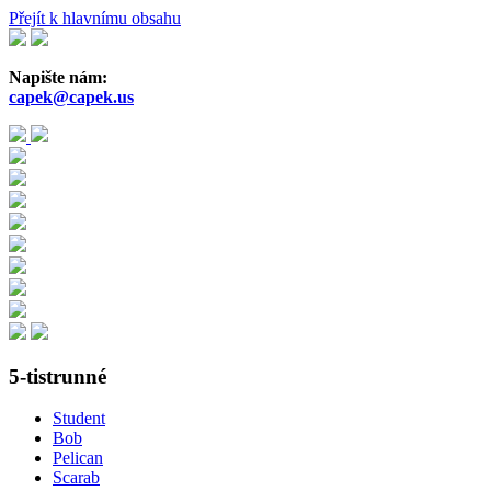
Přejít k hlavnímu obsahu
Napište nám:
capek@capek.us
5-tistrunné
Student
Bob
Pelican
Scarab