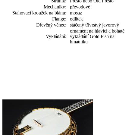
Struník:
Presto nebo Old Presto
Mechaniky:
převodové
Stahovací kroužek na blánu:
mosaz
Flange:
odlitek
Dřevěný věnec:
stáčený třívrstvý javorový
ornament na hlavici a bohaté
Vykládání:
vykládání Gold Fish na
hmatníku