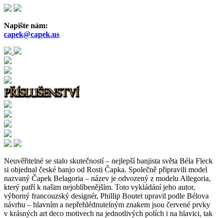
Přejít
k
hlavnímu
Napište nám:
obsahu
capek@capek.us
Neuvěřitelné se stalo skutečností – nejlepší banjista světa Béla Fleck
si objednal české banjo od Rosti Čapka. Společně připravili model
nazvaný Čapek Belagoria – název je odvozený z modelu Allegoria,
který patří k našim nejoblíbenějším. Toto vykládání jeho autor,
výborný francouzský designér, Phillip Boutet upravil podle Bélova
návrhu – hlavním a nepřehlédnutelným znakem jsou červené prvky
v krásných art deco motivech na jednotlivých polích i na hlavici, tak