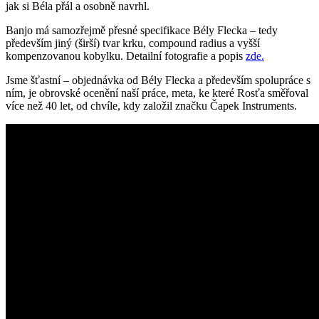
jak si Béla přál a osobně navrhl.
Banjo má samozřejmě přesné specifikace Bély Flecka – tedy
především jiný (širší) tvar krku, compound radius a vyšší
kompenzovanou kobylku. Detailní fotografie a popis
zde.
Jsme šťastní – objednávka od Bély Flecka a především spolupráce s
ním, je obrovské ocenění naší práce, meta, ke které Rosťa směřoval
více než 40 let, od chvíle, kdy založil značku Čapek Instruments.